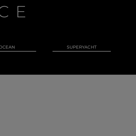
CE
OCEAN
SUPERYACHT
Händler
lokalisator