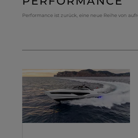
PERFORMANCE
Karriere
Performance ist zurück, eine neue Reihe von au
Cookies
Sunseeker Ersatzteile
© 2026 Sunseeker.Alle Rechte vorbehalten.