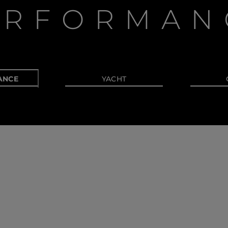
ERFORMAN
ANCE
YACHT
Rechtliches
Die Firma
S172 Statement
Geschichte
Legal
Innovation